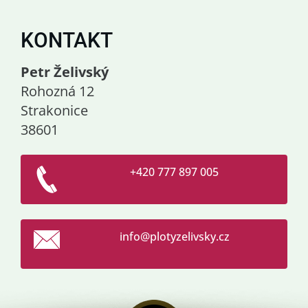
KONTAKT
Petr Želivský
Rohozná 12
Strakonice
38601
+420 777 897 005
info@plo
tyzelivs
ky.cz