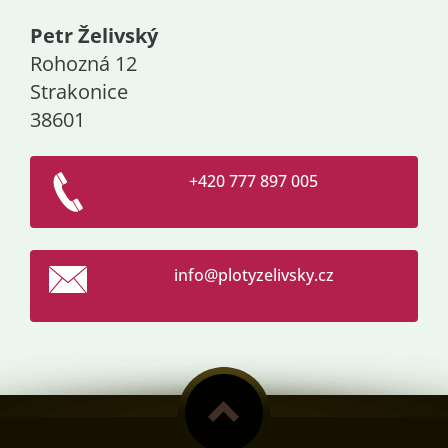
Petr Želivský
Rohozná 12
Strakonice
38601
+420 777 897 005
info@plo
tyzelivs
ky.cz