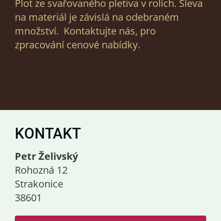
Plot ze svařovaného pletiva v rolích. Sleva
na materiál je závislá na odebraném
množství. Kontaktujte nás, pro
zpracování cenové nabídky.
KONTAKT
Petr Želivský
Rohozná 12
Strakonice
38601