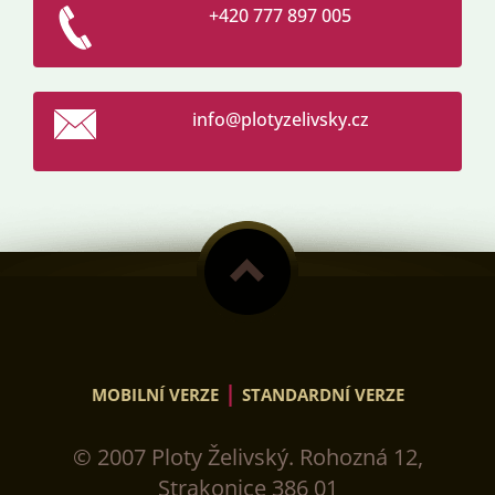
+420 777 897 005
info@plo
tyzelivs
ky.cz
|
MOBILNÍ VERZE
STANDARDNÍ VERZE
© 2007 Ploty Želivský. Rohozná 12,
Strakonice 386 01