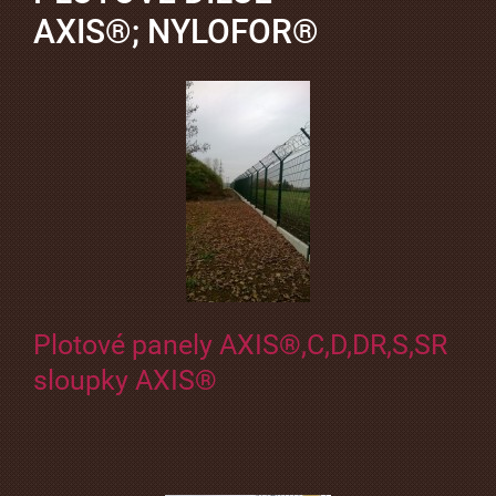
AXIS®; NYLOFOR®
Plotové panely AXIS®,C,D,DR,S,SR
sloupky AXIS®